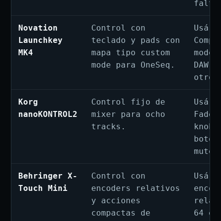
falta
Novation
Control con
Usá N
Launchkey
teclado y pads con
Compo
MK4
mapa tipo custom
mode 
mode para OneSeq.
DAW f
otros
Korg
Control fijo de
Usá C
nanoKONTROL2
mixer para ocho
Fader
tracks.
knobs
boton
mute/
Behringer X-
Control con
Usá P
Touch Mini
encoders relativos
encod
y acciones
relat
compactas de
64 en