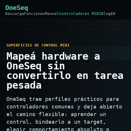
OneSeq
Descarga
Funciones
Manual
Controladores MIDI
Blog
EN
SUPERFICIES DE CONTROL MIDI
Mapeá hardware a
OneSeq sin
convertirlo en tarea
pesada
OneSeq trae perfiles prácticos para
controladores comunes y deja abierto
el camino flexible: aprender un
control, bindearlo a un target,
elegir comportamiento absoluto o