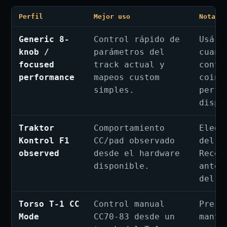
Perfil
Mejor uso
Nota d
Generic 8-
Control rápido de
Usá L
knob /
parámetros del
cuand
focused
track actual y
contr
performance
mapeos custom
coinc
simples.
perfi
dispo
Traktor
Comportamiento
Elegí
Kontrol F1
CC/pad observado
del F
observed
desde el hardware
Recen
disponible.
antes
del p
Torso T-1 CC
Control manual
Presi
Mode
CC70-83 desde un
mante