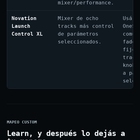
mixer/performance.
Novation
Mixer de ocho
Usá u
Launch
tracks más control
OneSe
Control XL
de parámetros
común
seleccionados.
fader
fijos
track
knobs
a par
selec
MAPEO CUSTOM
Learn, y después lo dejás a