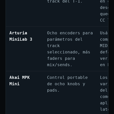
track del T-1.
en el
desea
quede
CC Tr
Arturia
Ocho encoders para
Usá e
MiniLab 3
parámetros del
compo
track
MIDI 
seleccionado, más
defau
faders para
verif
mix/sends.
en Re
Akai MPK
Control portable
Los d
Mini
de ocho knobs y
varía
pads.
del e
como 
aplic
lates