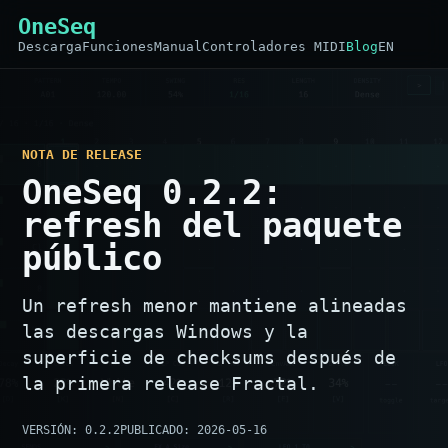
OneSeq
Descarga
Funciones
Manual
Controladores MIDI
Blog
EN
NOTA DE RELEASE
OneSeq 0.2.2:
refresh del paquete
público
Un refresh menor mantiene alineadas
las descargas Windows y la
superficie de checksums después de
la primera release Fractal.
VERSIÓN: 0.2.2
PUBLICADO: 2026-05-16