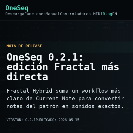
OneSeq
Descarga
Funciones
Manual
Controladores MIDI
Blog
EN
NOTA DE RELEASE
OneSeq 0.2.1:
edición Fractal más
directa
Fractal Hybrid suma un workflow más
claro de Current Note para convertir
notas del patrón en sonidos exactos.
VERSIÓN: 0.2.1
PUBLICADO: 2026-05-15